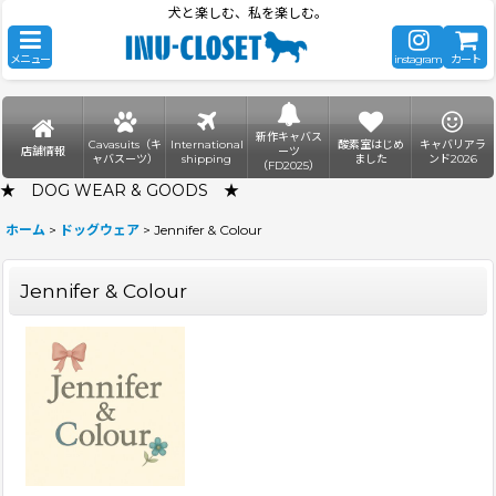
犬と楽しむ、私を楽しむ。
メニュー
instagram
カート
新作キャバス
Cavasuits（キ
International
酸素室はじめ
キャバリアラ
店舗情報
ーツ
ャバスーツ）
shipping
ました
ンド2026
（FD2025）
★ DOG WEAR & GOODS ★
ホーム
>
ドッグウェア
>
Jennifer & Colour
Jennifer & Colour