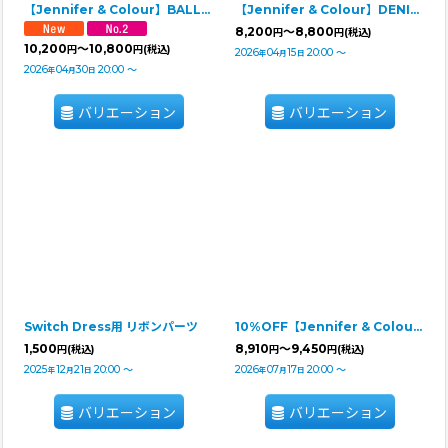
【Jennifer & Colour】BALLOON ROMPERS（バルーンロンパース）PINK STRIPE
【Jennifer & Colour】DENIM DRESS（デニムドレス）
8,200
～8,800
円
円
(税込)
10,200
～10,800
円
円
(税込)
2026
04
15
20:00
～
年
月
日
2026
04
30
20:00
～
年
月
日
バリエーション
バリエーション
Switch Dress用 リボンパーツ
10%OFF【Jennifer & Colour】Switch Dress：J'sカメリヤ
1,500
8,910
～9,450
円
(税込)
円
円
(税込)
2025
12
21
20:00
～
2026
07
17
20:00
～
年
月
日
年
月
日
バリエーション
バリエーション