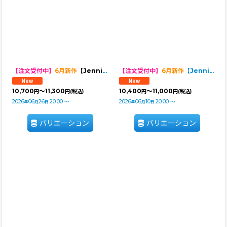
【注文受付中】
6月新作
【Jennifer & Colour】BALLOON ROMPERS（バルーンロンパース）MINT：Chalk Stripe
【注文受付中】
6月新作
【Jennifer & Colour】Switch Dress
10,700
～11,300
10,400
～11,000
円
円
(税込)
円
円
(税込)
2026
06
26
20:00
～
2026
06
10
20:00
～
年
月
日
年
月
日
バリエーション
バリエーション