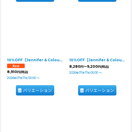
10%OFF【Jennifer & Colour】リボンドレス★即納品★Mサイズ/ホワイトＸモカリボン
10%OFF【Jennifer & Colour】リボンドレス・PINK FAKE
8,280
～9,200
円
円
(税込)
8,910
円
(税込)
2026
07
17
00:00
～
年
月
日
2026
07
17
00:00
～
年
月
日
バリエーション
バリエーション