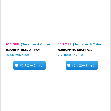
10％OFF
【Jennifer & Colour】Switch Dress：PINK TWEED
10％OFF
【Jennifer & Colour】Switch Dress：BLACK TWEED
9,900
～10,500
9,900
～10,500
円
円
(税込)
円
円
(税込)
2026
07
17
20:00
～
2026
07
17
20:00
～
年
月
日
年
月
日
バリエーション
バリエーション