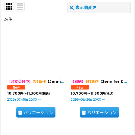
表示順変更
閉じる
24
件
表示数
:
並び順
:
絞り込む
【注文受付中】
7月新作
【Jennifer & Colour】BALLOON ROMPERS（バルーンロンパース）リゾラバ
【即納】
6月新作
【Jennifer & Colour】BALLOON ROMPERS（バルーンロンパース）Many Hearts
10,700
～11,300
10,700
～11,300
円
円
(税込)
円
円
(税込)
2026
07
16
20:00
～
2026
06
26
20:00
～
年
月
日
年
月
日
バリエーション
バリエーション