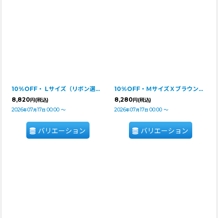
10%OFF・ Lサイズ（リボン選択可）【Jennifer & Colour】リボンドレス・ジャガー
10%OFF・ＭサイズＸブラウンリボン【Jennifer & Colour】リボンドレス・ジャガー
8,820
8,280
円
(税込)
円
(税込)
2026
07
17
00:00
～
2026
07
17
00:00
～
年
月
日
年
月
日
バリエーション
バリエーション