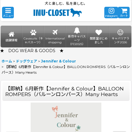
犬と楽しむ、私を楽しむ。
メニュー
instagram
カート
新作キャバス
Cavasuits（キ
International
酸素室はじめ
キャバリアラ
店舗情報
ーツ
ャバスーツ）
shipping
ました
ンド2026
（FD2025）
★ DOG WEAR & GOODS ★
ホーム
>
ドッグウェア
>
Jennifer & Colour
>
【即納】6月新作【Jennifer & Colour】BALLOON ROMPERS（バルーンロン
パース）Many Hearts
【即納】6月新作【Jennifer & Colour】BALLOON
ROMPERS（バルーンロンパース）Many Hearts