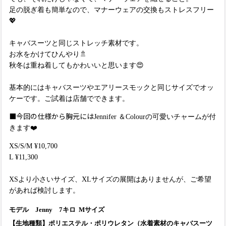
足の脱ぎ着も簡単なので、マナーウェアの交換もストレスフリー
💖
キャバスーツと同じストレッチ素材です。
お水をかけてひんやり🚿
秋冬は重ね着してもかわいいと思います😍
基本的にはキャバスーツやエアリースモックと同じサイズでオッ
ケーです。
ご試着は店舗でできます。
■今回の仕様から胸元には
Jennifer ＆Colourの可愛いチャームが付
きます❤️
XS/S/M
¥10,700
L
¥11,300
XSより小さいサイズ、XLサイズの展開はありませんが、ご希望
があれば検討します。
モデル
Jenny
7キロ
Mサイズ
【生地種類】ポリエステル・ポリウレタン（水着素材のキャバスーツ