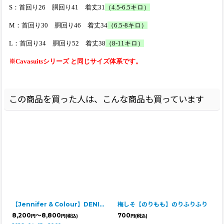
S：首回り26 胴回り41 着丈31
（4.5-6.5キロ）
M：首回り30 胴回り46 着丈34
（6.5-8キロ）
L：首回り34 胴回り52 着丈38
（8-11キロ）
※Cavasuitsシリーズ と同じサイズ体系です。
この商品を買った人は、こんな商品も買っています
【Jennifer & Colour】DENIM DRESS（デニムドレス）
梅しそ【のりもも】のりふりふり
8,200
～8,800
700
円
円
(税込)
円
(税込)