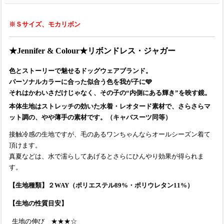
※Ｓサイズ、モカリボン
★Jennifer & Colour★リボンドレス・ジャガー
色とストーリーで魅せるドッグウェアブランド。
パーソナルカラーに合った似合う色を我が子に🩵
それはかわいさだけじゃなく、その子の“内側にある輝き”を映す鏡。
本体生地はストレッチの効いた水着・レオタード素材で、さらさらマ
ット調の、やや薄手の素材です。（キャバスーツ同等）
接触冷感の生地ですが、毛のあるワンちゃんならオールシーズン着て
頂けます。
真夏などは、水で濡らしてあげるとさらにひんやり効果が得られま
す。
【生地種類】２WAY（ポリエステル89%・ポリウレタン11%）
【生地の性質目安】
生地の伸び ★★★☆