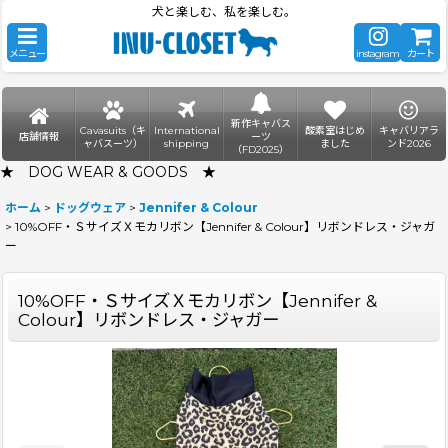
犬と楽しむ、私を楽しむ。
メニュー
instagram
カート
新作キャバス
Cavasuits（キ
International
酸素室はじめ
キャバリアラ
店舗情報
ーツ
ャバスーツ）
shipping
ました
ンド2026
（FD2025）
★ DOG WEAR & GOODS ★
ホーム
>
ドッグウェア
>
Jennifer & Colour
>
10%OFF・ＳサイズＸモカリボン【Jennifer & Colour】リボンドレス・ジャガ
ー
10%OFF・ＳサイズＸモカリボン【Jennifer &
Colour】リボンドレス・ジャガー