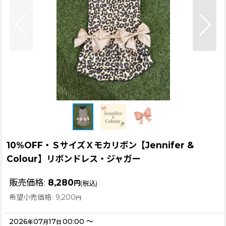
10%OFF・ＳサイズＸモカリボン【Jennifer &
Colour】リボンドレス・ジャガー
販売価格
:
8,280
円
(税込)
希望小売価格
:
9,200
円
2026
07
17
00:00
～
年
月
日