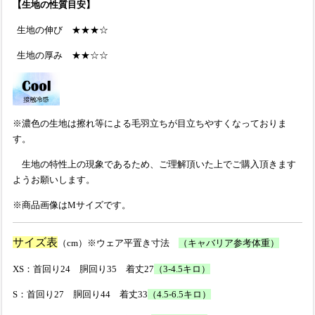
【生地の性質目安】
生地の伸び ★★★☆
生地の厚み ★★☆☆
※濃色の生地は擦れ等による毛羽立ちが目立ちやすくなっておりま
す。
生地の特性上の現象であるため、ご理解頂いた上でご購入頂きます
ようお願いします。
※商品画像はMサイズです。
サイズ表
（cm）※ウェア平置き寸法
（キャバリア参考体重）
XS：首回り24 胴回り35 着丈27
（3-4.5キロ）
S：首回り27 胴回り44 着丈33
（4.5-6.5キロ）