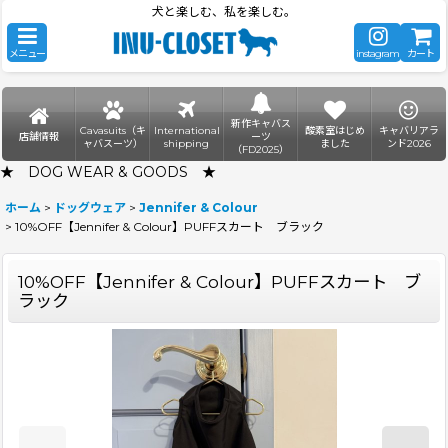
犬と楽しむ、私を楽しむ。
メニュー
instagram
カート
新作キャバス
Cavasuits（キ
International
酸素室はじめ
キャバリアラ
店舗情報
ーツ
ャバスーツ）
shipping
ました
ンド2026
（FD2025）
★ DOG WEAR & GOODS ★
ホーム
>
ドッグウェア
>
Jennifer & Colour
>
10%OFF【Jennifer & Colour】PUFFスカート ブラック
10%OFF【Jennifer & Colour】PUFFスカート ブ
ラック