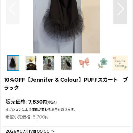
10%OFF【Jennifer & Colour】PUFFスカート ブ
ラック
販売価格
:
7,830
円
(税込)
オプションにより価格が変わる場合もあります。
希望小売価格
:
8,700
円
2026
07
17
00:00
～
年
月
日