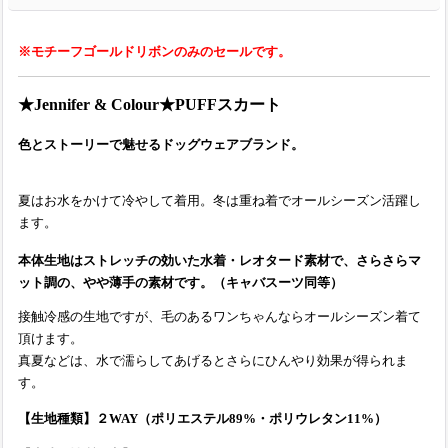
※モチーフゴールドリボンのみのセールです。
★Jennifer & Colour★PUFFスカート
色とストーリーで魅せるドッグウェアブランド。
夏はお水をかけて冷やして着用。冬は重ね着でオールシーズン活躍し
ます。
本体生地はストレッチの効いた水着・レオタード素材で、さらさらマ
ット調の、やや薄手の素材です。（キャバスーツ同等）
接触冷感の生地ですが、毛のあるワンちゃんならオールシーズン着て
頂けます。
真夏などは、水で濡らしてあげるとさらにひんやり効果が得られま
す。
【生地種類】２WAY（ポリエステル89%・ポリウレタン11%）