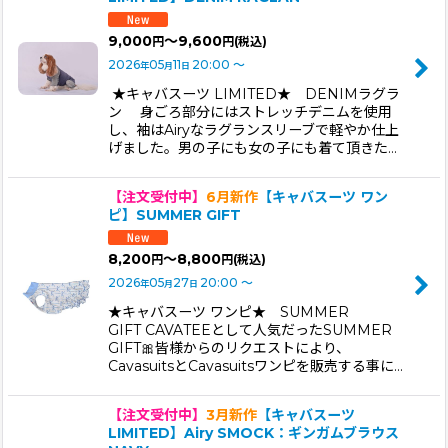
9,000
～9,600
円
円
(税込)
2026
05
11
20:00
～
年
月
日
★キャバスーツ LIMITED★ DENIMラグラ
ン 身ごろ部分にはストレッチデニムを使用
し、袖はAiryなラグランスリーブで軽やか仕上
げました。男の子にも女の子にも着て頂きた…
【注文受付中】
6月新作
【キャバスーツ ワン
ピ】SUMMER GIFT
8,200
～8,800
円
円
(税込)
2026
05
27
20:00
～
年
月
日
★キャバスーツ ワンピ★ SUMMER
GIFT CAVATEEとして人気だったSUMMER
GIFT🎀皆様からのリクエストにより、
CavasuitsとCavasuitsワンピを販売する事に…
【注文受付中】
3月新作
【キャバスーツ
LIMITED】Airy SMOCK：ギンガムブラウス