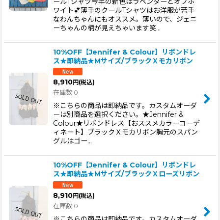
ールTシャツ今年の新色はラベンダーとオフホ
ワイト💕薄手のクールTシャツはお洋服が苦手
なわんちゃんにもオススメ。薄いので、ジェニ
ーちゃんの柄が見えちゃいます笑…
10%OFF【Jennifer & Colour】リボンドレ
ス★即納品★Mサイズ/ブラックＸモカリボン
8,910
円
(税込)
在庫数 0
※こちらの商品は即納品です。カスタムオーダ
ーは別商品を選択ください。★Jennifer &
Colour★リボンドレス【おススメカラーコーデ
ィネート】ブラックＸモカリボン胸元のスパン
グルはゴー…
10%OFF【Jennifer & Colour】リボンドレ
ス★即納品★Mサイズ/ブラックＸローズリボン
8,910
円
(税込)
在庫数 0
※こちらの商品は即納品です。カスタムオーダ