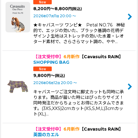
8,200
～8,800
円
円
(税込)
2026
07
11
20:00
～
年
月
日
★キャバスーツ ワンピ★ Petal NO.76 神秘
的で、エッジの効いた、ブラック基調の花柄デ
ザイン♪生地はストレッチの効いた水着・レオ
タード素材で、さらさらマット調の、やや…
【注文受付中】
6月新作
【Cavasuits RAIN】
SHOPPING BAG
9,800
～
円
(税込)
2026
06
12
20:00
～
年
月
日
キャバスーツご注文時に脚丈カットも同時に承
ります。商品が届いた時にはぴったりサイズ！
同時発注だからちょっとお得にカスタムできま
す。(3XS,XXS)2cmカット(XS,S,M,L)3cmカッ
ト(XL)…
【注文受付中】
6月新作
【Cavasuits RAIN】
英国のカエル