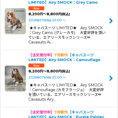
LIMITED】Airy SMOCK：Grey Camo
表示数
:
8,200
～8,800
円
円
(税込)
2026
07
16
20:00
～
年
月
日
並び順
:
★キャバスーツ LIMITED★ Airy SMOCK
：Grey Camo (グレーカモ) 大変好評を頂い
ている、エアリースモックシリーズ🪽
絞り込む
Cavasuits Ai…
【注文受付中】
7月新作
【キャバスーツ
LIMITED】Airy SMOCK：Camouflage
8,200
～8,800
円
円
(税込)
2026
07
16
20:00
～
年
月
日
★キャバスーツ LIMITED★ Airy SMOCK
：Camouflage (カモフラージュ) 大変好評
を頂いている、エアリースモックシリーズ🪽
Cavasuits Airy…
【注文受付中】
7月新作
【キャバスーツ
LIMITED】Airy SMOCK：Purple Paisley