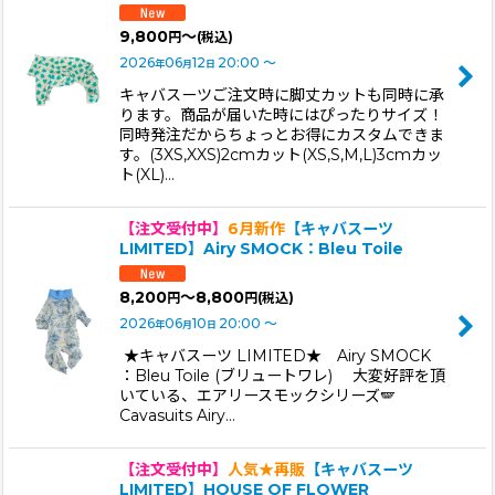
9,800
～
円
(税込)
2026
06
12
20:00
～
年
月
日
キャバスーツご注文時に脚丈カットも同時に承
ります。商品が届いた時にはぴったりサイズ！
同時発注だからちょっとお得にカスタムできま
す。(3XS,XXS)2cmカット(XS,S,M,L)3cmカッ
ト(XL)…
【注文受付中】
6月新作
【キャバスーツ
LIMITED】Airy SMOCK：Bleu Toile
8,200
～8,800
円
円
(税込)
2026
06
10
20:00
～
年
月
日
★キャバスーツ LIMITED★ Airy SMOCK
：Bleu Toile (ブリュートワレ) 大変好評を頂
いている、エアリースモックシリーズ🪽
Cavasuits Airy…
【注文受付中】
人気★再販
【キャバスーツ
LIMITED】HOUSE OF FLOWER