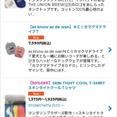
トンタンクシンプルだけど、インパクトのある
THE UNION BREW🇬🇧のロゴをあしらった
タンクトップです。コットン100%着心地のよ
い…
【as know as de wan】ＮＣ☆カマクマドラ
イブＴ
7,590
円
(税込)
as know as de wanＮＣ☆カマクマドライブ
Ｔ愛犬とも一緒にお揃いコーデが楽しめる、と
びきりハッピーなドッグウェアが登場です。
「カマクマドライブＢＤＰＯ」とリンクしたデ
ザインで、背中にはド…
【50％OFF】
SKIN TIGHT COOL T-SHIRT
スキンタイトクールＴシャツ
1,375
～1,925
円
円
(税込)
2026
07
17
21:00
～
年
月
日
マンダリンブラザーズ新作・⭐️スキンタイトク