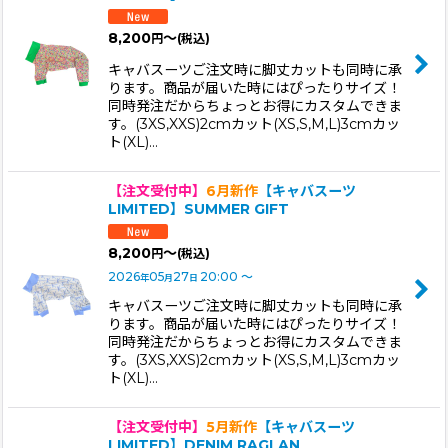
8,200
～
円
(税込)
キャバスーツご注文時に脚丈カットも同時に承
ります。商品が届いた時にはぴったりサイズ！
同時発注だからちょっとお得にカスタムできま
す。(3XS,XXS)2cmカット(XS,S,M,L)3cmカッ
ト(XL)…
【注文受付中】
6月新作
【キャバスーツ
LIMITED】SUMMER GIFT
8,200
～
円
(税込)
2026
05
27
20:00
～
年
月
日
キャバスーツご注文時に脚丈カットも同時に承
ります。商品が届いた時にはぴったりサイズ！
同時発注だからちょっとお得にカスタムできま
す。(3XS,XXS)2cmカット(XS,S,M,L)3cmカッ
ト(XL)…
【注文受付中】
5月新作
【キャバスーツ
LIMITED】DENIM RAGLAN