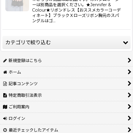
ーは別商品を選択ください。★Jennifer &
Colour★リボンドレス【おススメカラーコーデ
ィネート】ブラックＸローズリボン胸元のスパ
ングルはゴ…
カテゴリで絞り込む
ドッグウェア (全商品)
新規登録はこちら
ホーム
Cavasuits（キャバスーツ）
記事コンテンツ
特定商取引法表示
CAVA TEE（キャバティー）
ご利用案内
Cavasuits KNIT（キャバスーツニット）
ログイン
最近チェックしたアイテム