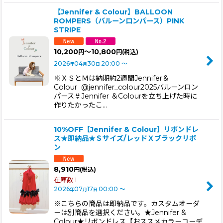
【Jennifer & Colour】BALLOON
ROMPERS（バルーンロンパース）PINK
STRIPE
10,200
～10,800
円
円
(税込)
2026
04
30
20:00
～
年
月
日
※ＸＳとＭは納期約2週間Jennifer＆
Colour @jennifer_colour2025バルーンロン
パース👙Jennifer ＆Colourを立ち上げた時に
作りたかったこ…
10%OFF【Jennifer & Colour】リボンドレ
ス★即納品★Ｓサイズ/レッドＸブラックリボ
ン
8,910
円
(税込)
在庫数 1
2026
07
17
00:00
～
年
月
日
※こちらの商品は即納品です。カスタムオーダ
ーは別商品を選択ください。★Jennifer &
Colour★リボンドレス【おススメカラーコーデ