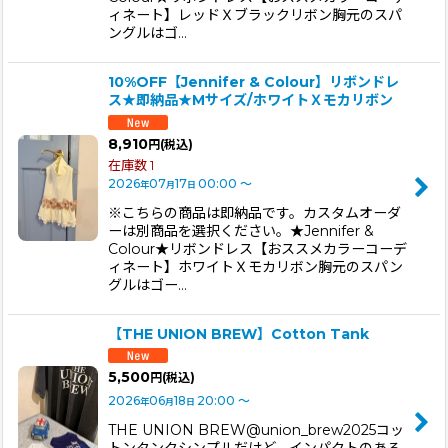
ィネート】レッドＸブラックリボン胸元のスパ
ングルはゴ…
10%OFF【Jennifer & Colour】リボンドレ
ス★即納品★Mサイズ/ホワイトＸモカリボン
8,910
円
(税込)
在庫数 1
2026
07
17
00:00
～
年
月
日
※こちらの商品は即納品です。カスタムオーダ
ーは別商品を選択ください。★Jennifer &
Colour★リボンドレス【おススメカラーコーデ
ィネート】ホワイトＸモカリボン胸元のスパン
グルはゴー…
【THE UNION BREW】Cotton Tank
5,500
円
(税込)
2026
06
18
20:00
～
年
月
日
THE UNION BREW@union_brew2025コッ