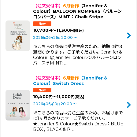
【注文受付中】
6月新作
【Jennifer &
Colour】BALLOON ROMPERS（バルーン
ロンパース）MINT：Chalk Stripe
10,700
～11,300
円
円
(税込)
2026
06
26
20:00
～
年
月
日
※こちらの商品は受注生産のため、納期は約３
週間かかります。ご了承ください。Jennifer＆
Colour @jennifer_colour2025バルーンロン
パース👙MINT: …
【注文受付中】
6月新作
【Jennifer &
Colour】Switch Dress
10,400
～11,000
円
円
(税込)
2026
06
10
20:00
～
年
月
日
※こちらの商品は受注生産のため、お届けまで
に1ヶ月かかります。ご了承ください。
★Jennifer & Colour★Switch Dress：BLUE
BOX , BLACK & PI…