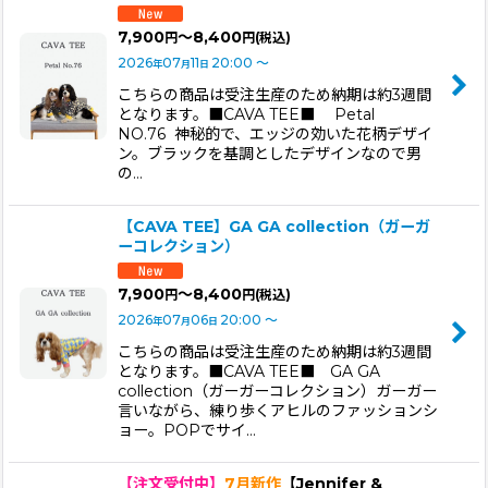
7,900
～8,400
円
円
(税込)
2026
07
11
20:00
～
年
月
日
こちらの商品は受注生産のため納期は約3週間
となります。■CAVA TEE■ Petal
NO.76 神秘的で、エッジの効いた花柄デザイ
ン。ブラックを基調としたデザインなので男
の…
【CAVA TEE】GA GA collection（ガーガ
ーコレクション）
7,900
～8,400
円
円
(税込)
2026
07
06
20:00
～
年
月
日
こちらの商品は受注生産のため納期は約3週間
となります。■CAVA TEE■ GA GA
collection（ガーガーコレクション）ガーガー
言いながら、練り歩くアヒルのファッションシ
ョー。POPでサイ…
【注文受付中】
7月新作
【Jennifer &