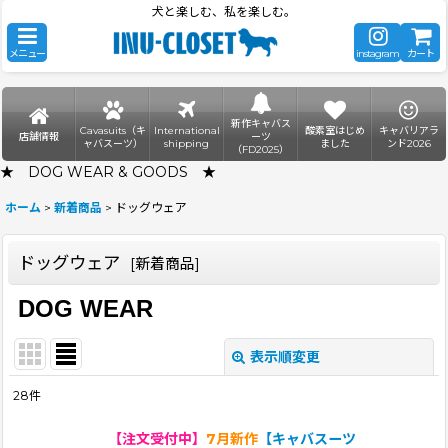
犬と楽しむ、私を楽しむ。
メニュー
instagram
カート
新作キャバス
Cavasuits（キ
International
酸素室はじめ
キャバリアラ
店舗情報
ーツ
ャバスーツ）
shipping
ました
ンド2026
（FD2025）
★ DOG WEAR & GOODS ★
ホーム
>
新着商品
>
ドッグウェア
ドッグウェア
[
新着商品
]
DOG WEAR
表示順変更
閉じる
28
件
サブカテゴリ
:
【注文受付中】
7月新作
【キャバスーツ