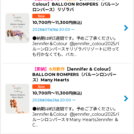
Colour】BALLOON ROMPERS（バルーン
ロンパース）リゾラバ
10,700
～11,300
円
円
(税込)
2026
07
16
20:00
～
年
月
日
●納期は約3週間です。予めご了承ください。
Jennifer＆Colour @jennifer_colour2025バ
ルーンロンパース👙リゾラバリゾートに行って
も行かなくても、バカ…
【即納】
6月新作
【Jennifer & Colour】
BALLOON ROMPERS（バルーンロンパー
ス）Many Hearts
10,700
～11,300
円
円
(税込)
2026
06
26
20:00
～
年
月
日
●納期は約3週間です。予めご了承ください。
Jennifer＆Colour @jennifer_colour2025バ
ルーンロンパース👙Many HeartsJennifer ＆
C…