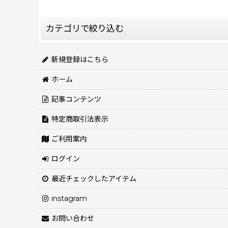
並び順
:
カテゴリで絞り込む
新規登録はこちら
ドッグウェア (全商品)
ホーム
Cavasuits（キャバスーツ）
記事コンテンツ
特定商取引法表示
CAVA TEE（キャバティー）
ご利用案内
Cavasuits KNIT（キャバスーツニット）
ログイン
最近チェックしたアイテム
Jennifer & Colour
instagram
お問い合わせ
THE UNION BREW