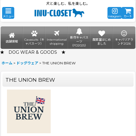
犬と楽しむ、私を楽しむ。
メニュー
instagram
カート
新作キャバス
Cavasuits（キ
International
酸素室はじめ
キャバリアラ
店舗情報
ーツ
ャバスーツ）
shipping
ました
ンド2026
（FD2025）
★ DOG WEAR & GOODS ★
ホーム
>
ドッグウェア
>
THE UNION BREW
THE UNION BREW