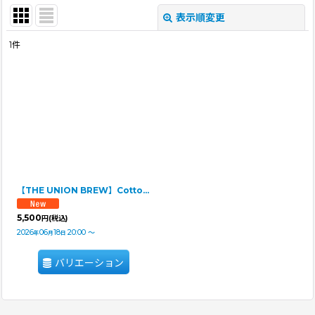
表示順変更
閉じる
1
件
表示数
:
並び順
:
絞り込む
【THE UNION BREW】Cotton Tank
5,500
円
(税込)
2026
06
18
20:00
～
年
月
日
バリエーション