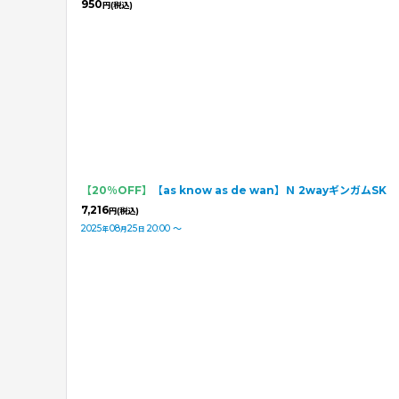
950
円
(税込)
【20％OFF】
【as know as de wan】Ｎ 2wayギンガムSK
7,216
円
(税込)
2025
08
25
20:00
～
年
月
日