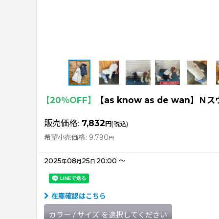
【20％OFF】
【as know as de wan
販売価格
:
7,832
円
(税込)
希望小売価格
:
9,790
円
2025
08
25
20:00
～
年
月
日
在庫確認はこちら
カラー
/
サイズ
を選択してください