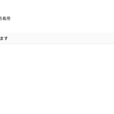
：３号着用
ます