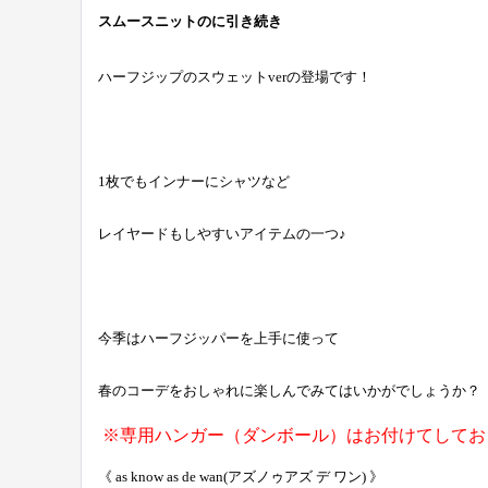
スムースニットのに引き続き
ハーフジップのスウェットverの登場です！
1枚でもインナーにシャツなど
レイヤードもしやすいアイテムの一つ♪
今季はハーフジッパーを上手に使って
春のコーデをおしゃれに楽しんでみてはいかがでしょうか？
※専用ハンガー（ダンボール）はお付けてしてお
《 as know as de wan(アズノゥアズ デ ワン) 》