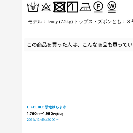
モデル：Jenny
(7.5kg) トップス・ズボンとも
この商品を買った人は、こんな商品も買ってい
LIFELIKE 恐竜はらまき
1,760
～1,980
円
円
(税込)
2024
12
19
20:00
～
年
月
日