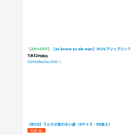
【20％OFF】
【as know as de wan】ＮUVプリップリンＴ
7,832
円
(税込)
2025
08
25
20:00
～
年
月
日
【BOS】うんちが臭わない袋（Sサイズ・90枚入）