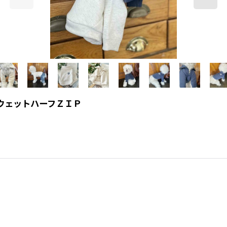
】ＮスウェットハーフＺＩＰ