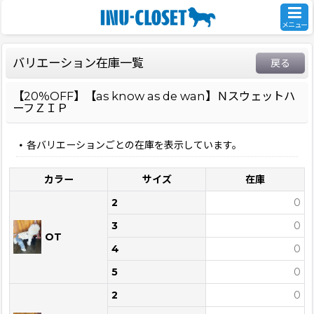
メニュー
バリエーション在庫一覧
戻る
【20％OFF】【as know as de wan】Ｎスウェットハ
ーフＺＩＰ
各バリエーションごとの在庫を表示しています。
カラー
サイズ
在庫
2
0
3
0
OT
4
0
5
0
2
0