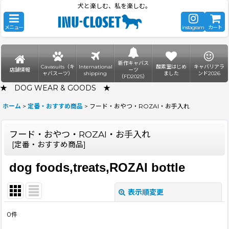
犬と楽しむ、私を楽しむ。
メニュー
instagram
カート
新作キャバス
Cavasuits（キ
International
酸素室はじめ
キャバリアラ
店舗情報
ーツ
ャバスーツ）
shipping
ました
ンド2026
（FD2025）
★ DOG WEAR & GOODS ★
ホーム
>
定番・おすすめ商品
>
フード・おやつ・ROZAI・お手入れ
フード・おやつ・ROZAI・お手入れ
[
定番・おすすめ商品
]
dog foods,treats,ROZAI bottle
表示順変更
閉じる
0
件
表示数
: