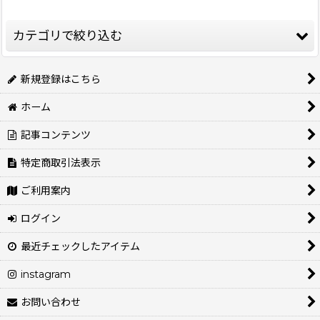
表示数
:
カテゴリで絞り込む
並び順
:
リード・首輪・ハーネス (全商品)
新規登録はこちら
絞り込む
ホーム
【トレポンティ】ハーネス・リード
記事コンテンツ
特定商取引法表示
【WOLF GANG】首輪・リード
ご利用案内
【Sassy Woof】ハーネス・リード
ログイン
最近チェックしたアイテム
【その他】首輪・ハーネス・リード
instagram
お問い合わせ