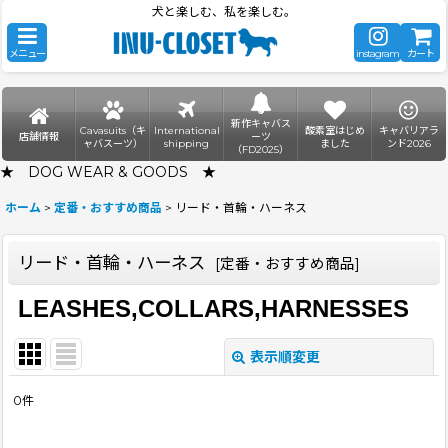
犬と楽しむ、私を楽しむ。
メニュー
instagram
カート
新作キャバス
Cavasuits（キ
International
酸素室はじめ
キャバリアラ
店舗情報
ーツ
ャバスーツ）
shipping
ました
ンド2026
（FD2025）
★ DOG WEAR & GOODS ★
ホーム
>
定番・おすすめ商品
>
リード・首輪・ハーネス
リード・首輪・ハーネス
[
定番・おすすめ商品
]
LEASHES,COLLARS,HARNESSES
表示順変更
閉じる
0
件
サブカテゴリ
: