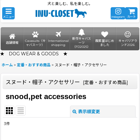
犬と楽しむ、私を楽しむ。
メニュー
instagram
カート
新作キャバス
Cavasuits（キ
International
酸素室はじめ
キャバリアラ
店舗情報
ーツ
ャバスーツ）
shipping
ました
ンド2026
（FD2025）
★ DOG WEAR & GOODS ★
ホーム
>
定番・おすすめ商品
>
スヌード・帽子・アクセサリー
スヌード・帽子・アクセサリー
[
定番・おすすめ商品
]
snood,pet accessories
表示順変更
閉じる
3
件
サブカテゴリ
: