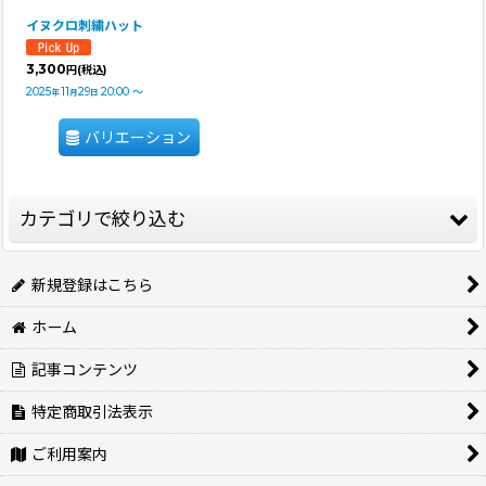
イヌクロ刺繍ハット
3,300
円
(税込)
2025
11
29
20:00
～
年
月
日
バリエーション
カテゴリで絞り込む
スヌード・帽子・アクセサリー (全商品)
新規登録はこちら
ホーム
スヌード
記事コンテンツ
宇宙犬スヌード・編みスヌード
特定商取引法表示
帽子・サングラス・ワンちゃアクセサリー
ご利用案内
イヤーバンド・カチューシャ