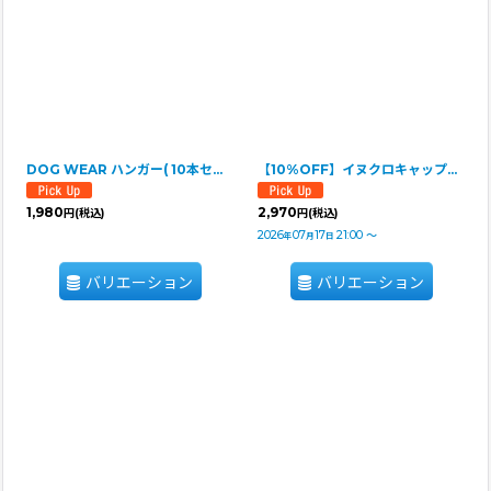
表示数
:
並び順
:
絞り込む
DOG WEAR ハンガー( 10本セット)
【10%OFF】イヌクロキャップ2025
1,980
2,970
円
(税込)
円
(税込)
2026
07
17
21:00
～
年
月
日
バリエーション
バリエーション