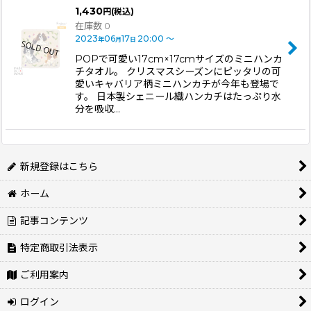
1,430
円
(税込)
在庫数 0
2023
06
17
20:00
～
年
月
日
POPで可愛い17cm×17cmサイズのミニハンカ
チタオル。 クリスマスシーズンにピッタリの可
愛いキャバリア柄ミニハンカチが今年も登場で
す。 日本製シェニール織ハンカチはたっぷり水
分を吸収…
新規登録はこちら
ホーム
記事コンテンツ
特定商取引法表示
ご利用案内
ログイン