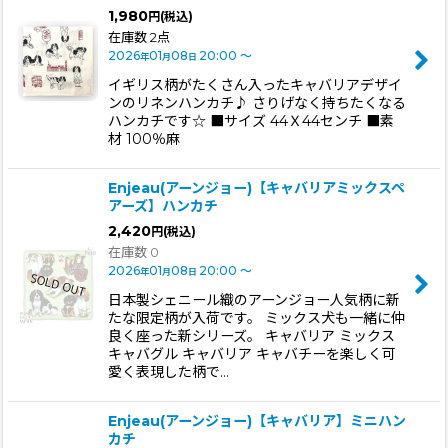
1,980
円
(税込)
在庫数 2点
2026
01
08
20:00
～
年
月
日
イギリス柄がたくさん入ったキャバリアデザイ
ンのリネンハンカチ♪ さりげなく持ちたくなる
ハンカチです☆ ■サイズ 44Ｘ44センチ ■素
材 100％麻
Enjeau(アーンジョー)【キャバリアミックスペ
アーズ】ハンカチ
2,420
円
(税込)
在庫数 0
2026
01
08
20:00
～
年
月
日
日本製シェニール織のアーンジョー人気柄に新
たな限定柄が入荷です。 ミックス犬も一緒に仲
良く座った新シリーズ。 キャバリア ミックス
キャバグル キャバリア キャバチーを楽しく可
愛く表現した柄で…
Enjeau(アーンジョー)【キャバリア】ミニハン
カチ