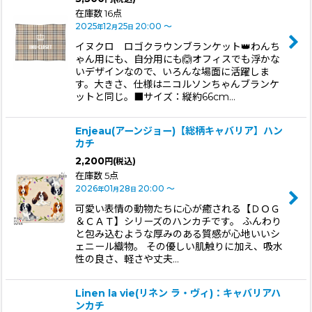
在庫数 16点
2025
12
25
20:00
～
年
月
日
イヌクロ ロゴクラウンブランケット👑わんち
ゃん用にも、自分用にも🙆オフィスでも浮かな
いデザインなので、いろんな場面に活躍しま
す。大きさ、仕様はニコルソンちゃんブランケ
ットと同じ。■サイズ：縦約66cm…
Enjeau(アーンジョー)【総柄キャバリア】ハン
カチ
2,200
円
(税込)
在庫数 5点
2026
01
28
20:00
～
年
月
日
可愛い表情の動物たちに心が癒される【ＤＯＧ
＆ＣＡＴ】シリーズのハンカチです。 ふんわり
と包み込むような厚みのある質感が心地いいシ
ェニール織物。 その優しい肌触りに加え、吸水
性の良さ、軽さや丈夫…
Linen la vie(リネン ラ・ヴィ)：キャバリアハ
ンカチ