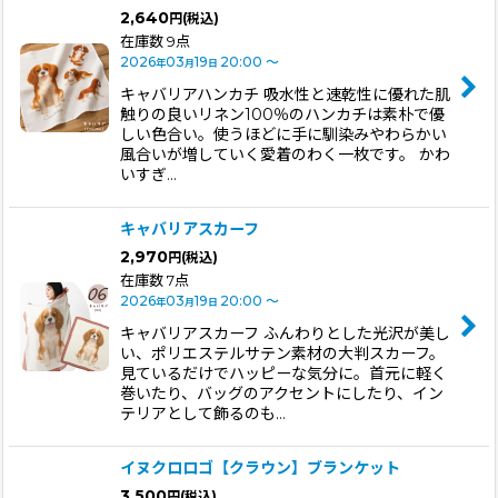
2,640
円
(税込)
並び順
:
在庫数 9点
2026
03
19
20:00
～
年
月
日
絞り込む
キャバリアハンカチ 吸水性と速乾性に優れた肌
触りの良いリネン100％のハンカチは素朴で優
しい色合い。使うほどに手に馴染みやわらかい
風合いが増していく愛着のわく一枚です。 かわ
いすぎ…
キャバリアスカーフ
2,970
円
(税込)
在庫数 7点
2026
03
19
20:00
～
年
月
日
キャバリアスカーフ ふんわりとした光沢が美し
い、ポリエステルサテン素材の大判スカーフ。
見ているだけでハッピーな気分に。首元に軽く
巻いたり、バッグのアクセントにしたり、イン
テリアとして飾るのも…
イヌクロロゴ【クラウン】ブランケット
3,500
円
(税込)