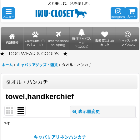
犬と楽しむ、私を楽しむ。
メニュー
instagram
カート
新作キャバス
Cavasuits（キ
International
酸素室はじめ
キャバリアラ
店舗情報
ーツ
ャバスーツ）
shipping
ました
ンド2026
（FD2025）
★ DOG WEAR & GOODS ★
ホーム
>
キャバリアグッズ・雑貨
>
タオル・ハンカチ
タオル・ハンカチ
towel,handkerchief
表示順変更
閉じる
7
件
表示数
:
キャバリアリネンハンカチ