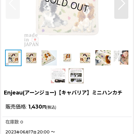
Enjeau(アーンジョー)【キャバリア】ミニハンカチ
販売価格
:
1,430
円
(税込)
在庫数 0
2023
06
17
20:00
～
年
月
日