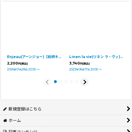
Enjeau(アーンジョー)【総柄キャバリア】ハンカチ
Linen la vie(リネン ラ・ヴィ)：犬柄 【Ｌ字ファスナーポーチ】
2,200
3,740
円
(税込)
円
(税込)
2026
01
28
20:00
～
2023
06
17
20:00
～
年
月
日
年
月
日
新規登録はこちら
ホーム