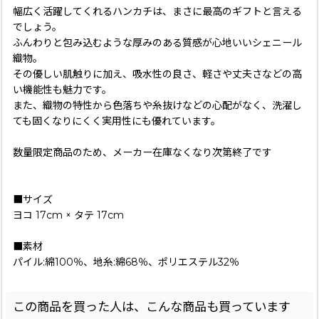
幅広く活躍してくれるハンカチは、まさに最高のギフトと言える
でしょう。
ふんわりと包み込むような厚みのある質感が心地いいシェニール
織物。
その優しい肌触りに加え、吸水性の良さ、軽さや丈夫さなどの高
い機能性も魅力です。
また、織物の特性から色落ちや糸抜けなどの心配がなく、洗濯し
ても固くなりにくく実用性にも優れています。
数量限定商品のため、メーカー在庫なくなり次第終了です
■サイズ
ヨコ 17cm × タテ 17cm
■素材
パイル:綿100％、地糸:綿68％、ポリエステル32％
この商品を買った人は、こんな商品も買っています