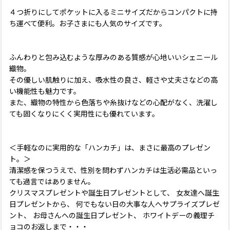
４つ折りにしてポケットに入るミニサイズだからコンパクトに持
ち運べて便利。お子さまにも人気のサイズです。
ふんわりと包み込むような厚みのある質感が心地いいシェニール
織物。
その優しい肌触りに加え、吸水性の良さ、軽さや丈夫さなどの高
い機能性も魅力です。
また、織物の特性から色落ちや糸抜けなどの心配がなく、洗濯し
ても固くなりにくく実用性にも優れています。
＜手軽なのに実用的な「ハンカチ」は、まさに最高のプレゼン
ト。＞
清潔感を保つうえで、性別を問わずハンカチは生活必需品といっ
ても過言ではありません。
クリスマスプレゼントや誕生日プレゼントとして、 女友達へ誕生
日プレゼントから、 何でもない日の大事な人へサプライズプレゼ
ント、 お母さんへの誕生日プレゼント、 ホワイトデーの義理チ
ョコのお返しまで・・・