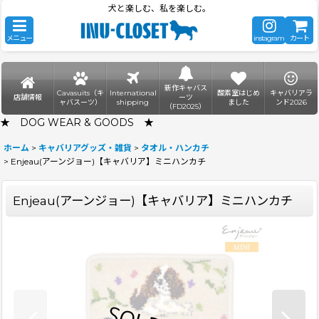
犬と楽しむ、私を楽しむ。
メニュー
instagram
カート
新作キャバス
Cavasuits（キ
International
酸素室はじめ
キャバリアラ
店舗情報
ーツ
ャバスーツ）
shipping
ました
ンド2026
（FD2025）
★ DOG WEAR & GOODS ★
ホーム
>
キャバリアグッズ・雑貨
>
タオル・ハンカチ
>
Enjeau(アーンジョー)【キャバリア】ミニハンカチ
Enjeau(アーンジョー)【キャバリア】ミニハンカチ