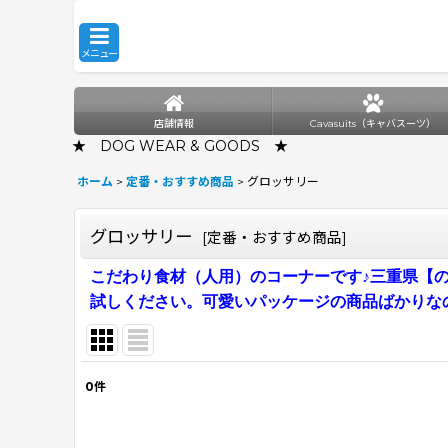
メニュー
店舗情報
Cavasuits（キャバスーツ）
★ DOG WEAR & GOODS ★
ホーム
>
定番・おすすめ商品
>
グロッサリー
グロッサリー
[
定番・おすすめ商品
]
こだわり食材（人用）のコーナーです♪三重県【のり
試しください。可愛いパッケージの商品ばかりな
0
件
表示数
: