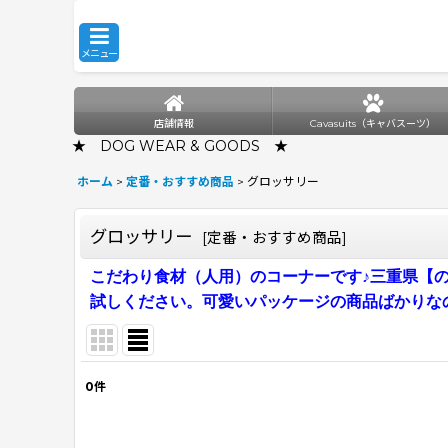
メニュー
店舗情報
Cavasuits（キャバスーツ）
★ DOG WEAR & GOODS ★
ホーム
>
定番・おすすめ商品
>
グロッサリー
グロッサリー
[
定番・おすすめ商品
]
こだわり食材（人用）のコーナーです♪三重県【のり
試しください。可愛いパッケージの商品ばかりな
0
件
表示数
: