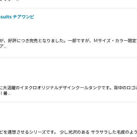
絞り込む
asuits チアワンピ
、好評につき完売となりました。一部ですが、Mサイズ・カラー限定で受注
ア…
からの季節に大活躍のイヌクロオリジナルデザインクールタンクです。背中の
！暑…
すバンビを連想させるシリーズです。 少し光沢のある サラサラした毛皮の