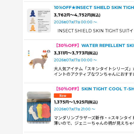
10%OFF★INSECT SHIELD SKIN
3,762
～4,752
円
円
(税込)
2026
07
17
00:00
～
年
月
日
INSECT SHIELD SKIN TIGH
【30％OFF】
WATER REPELLENT SKI
3,311
～3,773
円
円
(税込)
2026
07
17
00:00
～
年
月
日
大人気アイテム「スキンタイトシリーズ」
イントのアクティブなワンちゃんにおすす
【50％OFF】
SKIN TIGHT COOL 
1,375
～1,925
円
円
(税込)
2026
07
17
21:00
～
年
月
日
マンダリンブラザーズ新作・⭐️スキンタ
薄いので、ジェニーちゃんの柄が見えちゃ