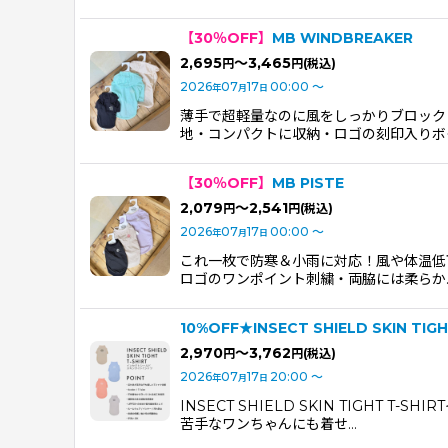
【30％OFF】
MB WINDBREAKER
2,695
～3,465
円
円
(税込)
2026
07
17
00:00
～
年
月
日
薄手で超軽量なのに風をしっかりブロック
地・コンパクトに収納・ロゴの刻印入りボ
【30％OFF】
MB PISTE
2,079
～2,541
円
円
(税込)
2026
07
17
00:00
～
年
月
日
これ一枚で防寒＆小雨に対応！風や体温低
ロゴのワンポイント刺繍・両脇には柔らか
10%OFF★INSECT SHIELD SKIN
2,970
～3,762
円
円
(税込)
2026
07
17
20:00
～
年
月
日
INSECT SHIELD SKIN TIG
苦手なワンちゃんにも着せ…