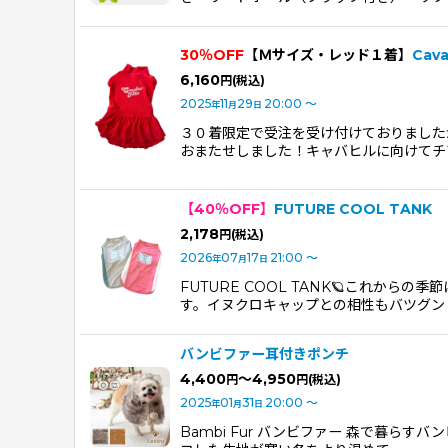
30％OFF
【Ｍサイズ・レッド１着】
Cav
6,160
円
(税込)
2025
11
29
20:00
～
年
月
日
３０着限定で受注を受け付けておりましたが
おまたせしました！キャバヒルに向けてチ
【40％OFF】
FUTURE COOL TANK
2,178
円
(税込)
2026
07
17
21:00
～
年
月
日
FUTURE COOL TANK🪐これ
す。イヌクロキャップとの相性もバツグン
バンビファー耳付きポンチ
4,400
～4,950
円
円
(税込)
2025
01
31
20:00
～
年
月
日
Bambi Fur バンビファー 森で暮ら