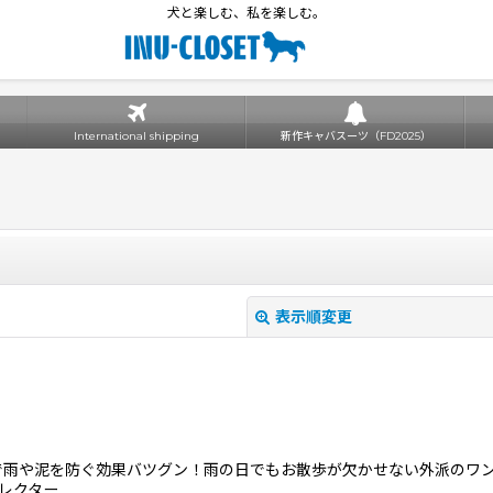
犬と楽しむ、私を楽しむ。
International shipping
新作キャバスーツ（FD2025）
表示順変更
素材で雨や泥を防ぐ効果バツグン！雨の日でもお散歩が欠かせない外派の
レクター…