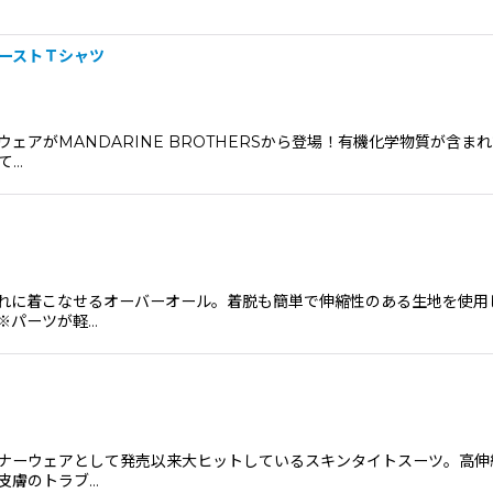
ズファーストＴシャツ
ェアがMANDARINE BROTHERSから登場！有機化学物質が含
て…
れに着こなせるオーバーオール。着脱も簡単で伸縮性のある生地を使用
※パーツが軽…
ナーウェアとして発売以来大ヒットしているスキンタイトスーツ。高伸
皮膚のトラブ…