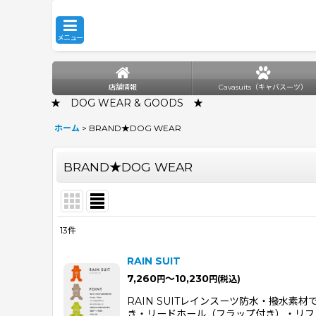
メニュー
店舗情報
Cavasuits（キャバスーツ）
★ DOG WEAR & GOODS ★
ホーム
>
BRAND★DOG WEAR
BRAND★DOG WEAR
13
件
表示数
:
RAIN SUIT
7,260
～10,230
円
円
(税込)
並び順
:
RAIN SUITレインスーツ防水・撥水
き・リードホール（フラップ付き）・リフ