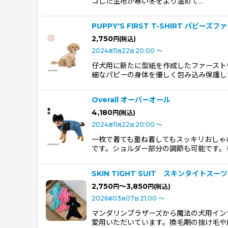
コした生地が寒い冬をより温めて…
PUPPY'S FIRST T-SHIRT パピー
2,750
円
(税込)
2024
11
22
20:00
～
年
月
日
仔犬用に新たに型紙を作成したファーストウ
細なパピーの身体を優しく包み込み保護し
Overall オーバーオール
4,180
円
(税込)
2024
11
22
20:00
～
年
月
日
一枚で着ても重ね着してもスッキリおしゃ
です。ショルダー部分の調節も可能です。
SKIN TIGHT SUIT スキンタイトスーツ
2,750
～3,850
円
円
(税込)
2026
03
07
21:00
～
年
月
日
マンダリンブラザーズから魔法の犬用イン
愛用いただいています。換毛期の抜け毛や