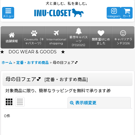
犬と楽しむ、私を楽しむ。
メニュー
instagram
カート
新作キャバス
Cavasuits（キ
International
酸素室はじめ
キャバリアラ
店舗情報
ーツ
ャバスーツ）
shipping
ました
ンド2026
（FD2025）
★ DOG WEAR & GOODS ★
ホーム
>
定番・おすすめ商品
>
母の日フェア💕
母の日フェア💕
[
定番・おすすめ商品
]
対象商品に限り、簡単なラッピングを無料で承ります🎁
表示順変更
閉じる
0
件
表示数
: