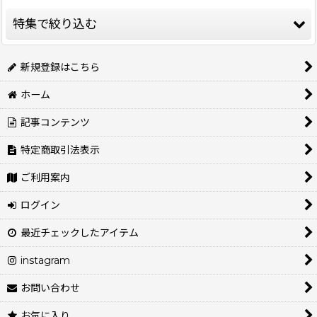
並び順
:
特集で絞り込む
絞り込む
★イヌクロオリジナルウェア★
新規登録はこちら
ホーム
💕クリスマス＆お正月準備フェア開催中💕
記事コンテンツ
BRAND★DOG WEAR
特定商取引法表示
ジェニーちゃんおすすめ💕
ご利用案内
キャバ主総会👔
ログイン
母の日フェア💕
最近チェックしたアイテム
防災フェア
instagram
SALE
お問い合わせ
お気に入り