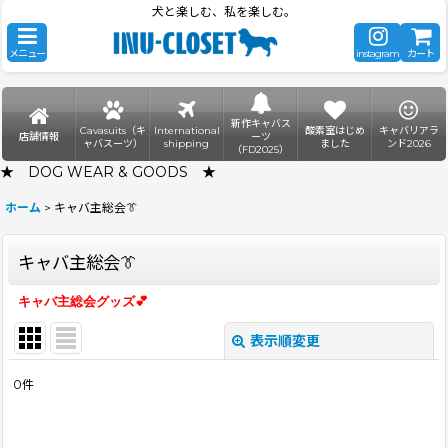
犬と楽しむ、私を楽しむ。
メニュー
instagram
カート
新作キャバス
Cavasuits（キ
International
酸素室はじめ
キャバリアラ
店舗情報
ーツ
ャバスーツ）
shipping
ました
ンド2026
（FD2025）
★ DOG WEAR & GOODS ★
ホーム
>
キャバ主総会👔
キャバ主総会👔
キャバ主総会グッズ💕
表示順変更
閉じる
0
件
表示数
: