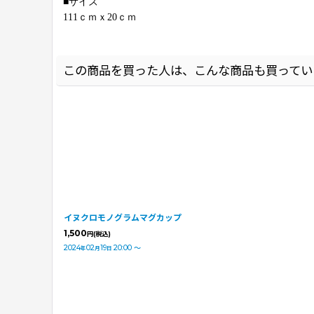
■サイズ
111ｃｍｘ20ｃｍ
この商品を買った人は、こんな商品も買ってい
イヌクロモノグラムマグカップ
1,500
円
(税込)
2024
02
19
20:00
～
年
月
日