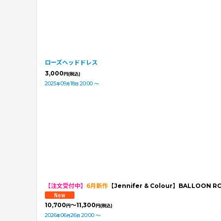
ローズヘッドドレス
3,000
円
(税込)
2025
09
18
20:00
～
年
月
日
【注文受付中】
6月新作
【Jennifer & Colour】BALLOON
10,700
～11,300
円
円
(税込)
2026
06
26
20:00
～
年
月
日