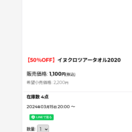
【50％OFF】
イヌクロツアータオル2020
販売価格
:
1,100
円
(税込)
希望小売価格
:
2,200
円
在庫数 4点
2024
03
15
20:00
～
年
月
日
数量
: