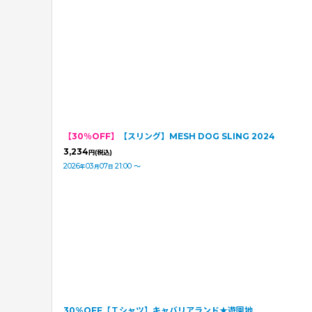
【30％OFF】
【スリング】MESH DOG SLING 2024
3,234
円
(税込)
2026
03
07
21:00
～
年
月
日
30%OFF【Ｔシャツ】キャバリアランド★遊園地