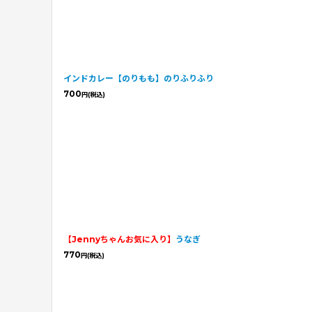
インドカレー【のりもも】のりふりふり
700
円
(税込)
【Jennyちゃんお気に入り】
うなぎ
770
円
(税込)