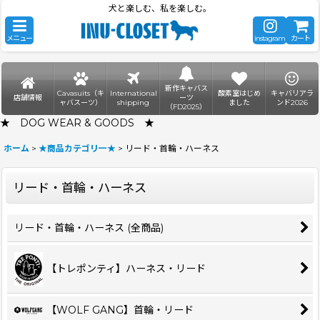
犬と楽しむ、私を楽しむ。
メニュー
instagram
カート
新作キャバス
Cavasuits（キ
International
酸素室はじめ
キャバリアラ
店舗情報
ーツ
ャバスーツ）
shipping
ました
ンド2026
（FD2025）
★ DOG WEAR & GOODS ★
ホーム
>
★商品カテゴリ一★
>
リード・首輪・ハーネス
リード・首輪・ハーネス
リード・首輪・ハーネス (全商品)
【トレポンティ】ハーネス・リード
【WOLF GANG】首輪・リード