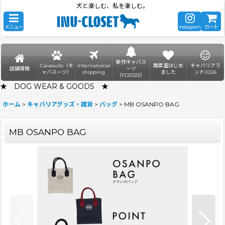
犬と楽しむ、私を楽しむ。
メニュー
instagram
カート
新作キャバス
Cavasuits（キ
International
酸素室はじめ
キャバリアラ
店舗情報
ーツ
ャバスーツ）
shipping
ました
ンド2026
（FD2025）
★ DOG WEAR & GOODS ★
ホーム
>
キャバリアグッズ・雑貨
>
バッグ
>
MB OSANPO BAG
MB OSANPO BAG