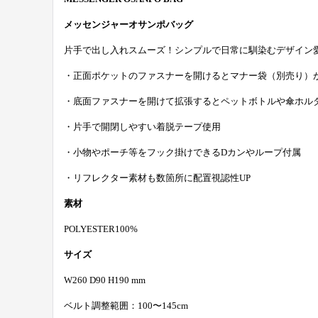
メッセンジャーオサンポバッグ
片手で出し入れスムーズ！シンプルで日常に馴染むデザイン
・正面ポケットのファスナーを開けるとマナー袋（別売り）
・底面ファスナーを開けて拡張するとペットボトルや傘ホル
・片手で開閉しやすい着脱テープ使用
・小物やポーチ等をフック掛けできるDカンやループ付属
・リフレクター素材も数箇所に配置視認性UP
素材
POLYESTER100%
サイズ
W260 D90 H190 mm
ベルト調整範囲：100〜145cm