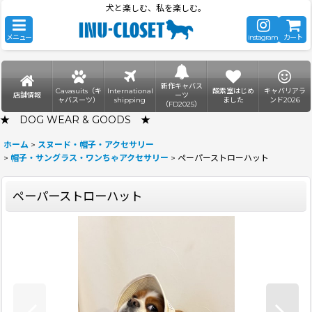
犬と楽しむ、私を楽しむ。
メニュー
instagram
カート
新作キャバス
Cavasuits（キ
International
酸素室はじめ
キャバリアラ
店舗情報
ーツ
ャバスーツ）
shipping
ました
ンド2026
（FD2025）
★ DOG WEAR & GOODS ★
ホーム
>
スヌード・帽子・アクセサリー
>
帽子・サングラス・ワンちゃアクセサリー
>
ペーパーストローハット
ペーパーストローハット