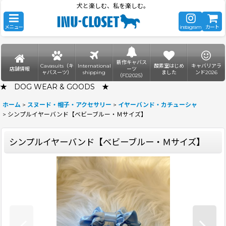
犬と楽しむ、私を楽しむ。
メニュー
instagram
カート
新作キャバス
Cavasuits（キ
International
酸素室はじめ
キャバリアラ
店舗情報
ーツ
ャバスーツ）
shipping
ました
ンド2026
（FD2025）
★ DOG WEAR & GOODS ★
ホーム
>
スヌード・帽子・アクセサリー
>
イヤーバンド・カチューシャ
>
シンプルイヤーバンド【ベビーブルー・Ｍサイズ】
シンプルイヤーバンド【ベビーブルー・Ｍサイズ】