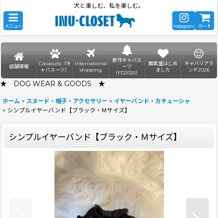
犬と楽しむ、私を楽しむ。
メニュー
instagram
カート
新作キャバス
Cavasuits（キ
International
酸素室はじめ
キャバリアラ
店舗情報
ーツ
ャバスーツ）
shipping
ました
ンド2026
（FD2025）
★ DOG WEAR & GOODS ★
ホーム
>
スヌード・帽子・アクセサリー
>
イヤーバンド・カチューシャ
>
シンプルイヤーバンド【ブラック・Ｍサイズ】
シンプルイヤーバンド【ブラック・Ｍサイズ】