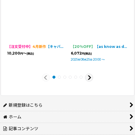
【注文受付中】
4月新作
【キャバスーツ FRILL】BITTER SWEET（ビタースイート）
【20％OFF】
【as know as de wan】ＳｗｅｅｔショコラＯＰ
10,200
～
6,072
円
(税込)
円
(税込)
2025
08
25
20:00
～
年
月
日
新規登録はこちら
ホーム
記事コンテンツ