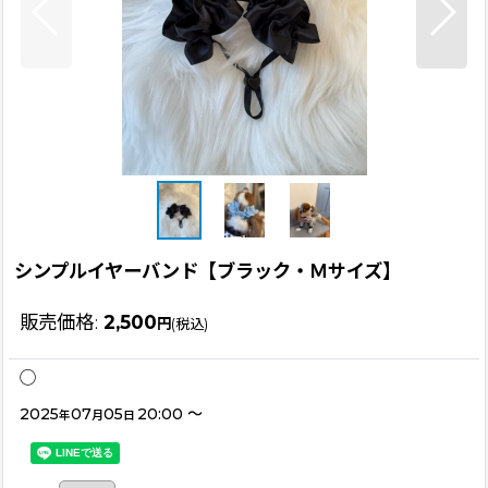
シンプルイヤーバンド【ブラック・Ｍサイズ】
販売価格
:
2,500
円
(税込)
◯
2025
07
05
20:00
～
年
月
日