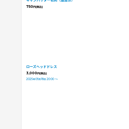
キャンバサダー名刺（追加分）
750
円
(税込)
ローズヘッドドレス
3,000
円
(税込)
2025
09
18
20:00
～
年
月
日