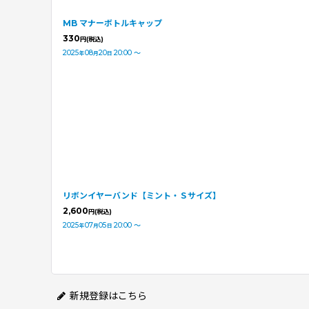
MB マナーボトルキャップ
330
円
(税込)
2025
08
20
20:00
～
年
月
日
リボンイヤーバンド【ミント・Ｓサイズ】
2,600
円
(税込)
2025
07
05
20:00
～
年
月
日
新規登録はこちら