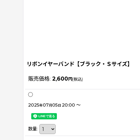
リボンイヤーバンド【ブラック・Ｓサイズ】
販売価格
:
2,600
円
(税込)
◯
2025
07
05
20:00
～
年
月
日
数量
: