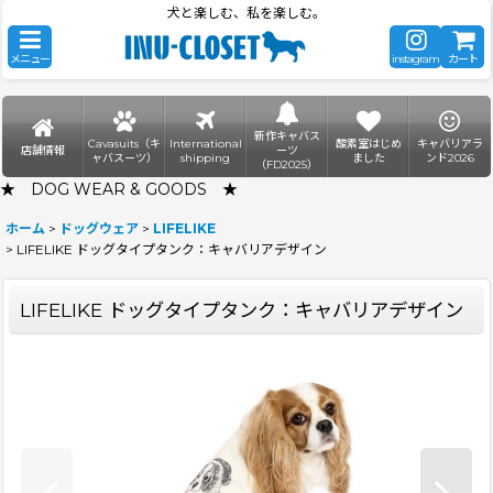
犬と楽しむ、私を楽しむ。
メニュー
instagram
カート
新作キャバス
Cavasuits（キ
International
酸素室はじめ
キャバリアラ
店舗情報
ーツ
ャバスーツ）
shipping
ました
ンド2026
（FD2025）
★ DOG WEAR & GOODS ★
ホーム
>
ドッグウェア
>
LIFELIKE
>
LIFELIKE ドッグタイプタンク：キャバリアデザイン
LIFELIKE ドッグタイプタンク：キャバリアデザイン