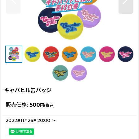
キャバヒル缶バッジ
販売価格
:
500
円
(税込)
2022
11
26
20:00
～
年
月
日