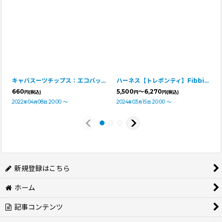
キャバスーツチップス：エコバッグ
ハーネス【トレポンティ】Fibbia Soft Mesh adjustable type SOFT MESH CAMOUFLAGE
660
5,500
～6,270
円
(税込)
円
円
(税込)
2022
04
08
20:00
～
2024
03
15
20:00
～
年
月
日
年
月
日
新規登録はこちら
ホーム
記事コンテンツ