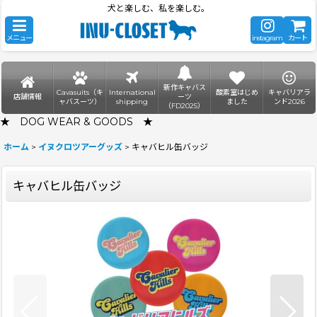
犬と楽しむ、私を楽しむ。
メニュー
instagram
カート
新作キャバス
Cavasuits（キ
International
酸素室はじめ
キャバリアラ
店舗情報
ーツ
ャバスーツ）
shipping
ました
ンド2026
（FD2025）
★ DOG WEAR & GOODS ★
ホーム
>
イヌクロツアーグッズ
>
キャバヒル缶バッジ
キャバヒル缶バッジ