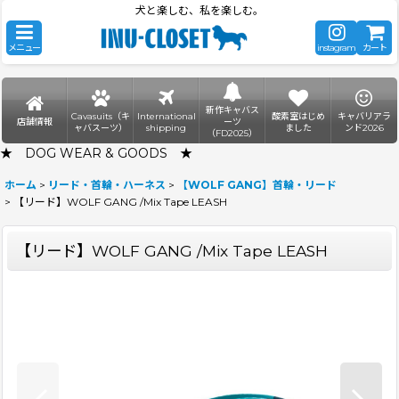
犬と楽しむ、私を楽しむ。
メニュー
instagram
カート
新作キャバス
Cavasuits（キ
International
酸素室はじめ
キャバリアラ
店舗情報
ーツ
ャバスーツ）
shipping
ました
ンド2026
（FD2025）
★ DOG WEAR & GOODS ★
ホーム
>
リード・首輪・ハーネス
>
【WOLF GANG】首輪・リード
>
【リード】WOLF GANG /Mix Tape LEASH
【リード】WOLF GANG /Mix Tape LEASH