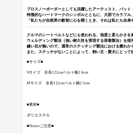
プロスノーボーダーとしても活躍したアーティスト、パット
特徴的なハートマークのシンボルとともに、大胆でカラフル
「私たちが自然界の叡智に心を開くとき、それは私たち自身や
クルマのシートベルトなどにも使われる、強度と柔らかさを兼
ウェルディング製法（強い耐久性を実現する溶着製法）を採
縫い目が無いので、通常のステッチング製法における擦れか
また、ステッチがないことによって、飼い主・愛犬にとって
■サイズ■
Sサイズ 全長122cmベルト幅1.6cm
Mサイズ 全長122cmベルト幅2.5cm
■素材■
ポリエステル
■Noticeご注意■