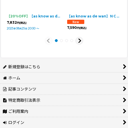
【20％OFF】
【as know as de wan】ＮUVプリップリンＴ
【as know as de wan】ＮＣ☆カマクマドライブＴ
7,832
円
(税込)
7,590
円
(税込)
2025
08
25
20:00
～
年
月
日
新規登録はこちら
ホーム
記事コンテンツ
特定商取引法表示
ご利用案内
ログイン