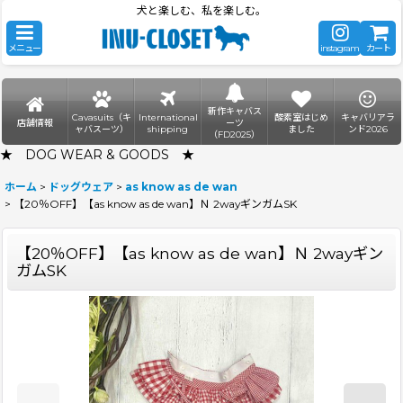
犬と楽しむ、私を楽しむ。
メニュー
instagram
カート
新作キャバス
Cavasuits（キ
International
酸素室はじめ
キャバリアラ
店舗情報
ーツ
ャバスーツ）
shipping
ました
ンド2026
（FD2025）
★ DOG WEAR & GOODS ★
ホーム
>
ドッグウェア
>
as know as de wan
>
【20％OFF】【as know as de wan】Ｎ 2wayギンガムSK
【20％OFF】【as know as de wan】Ｎ 2wayギン
ガムSK