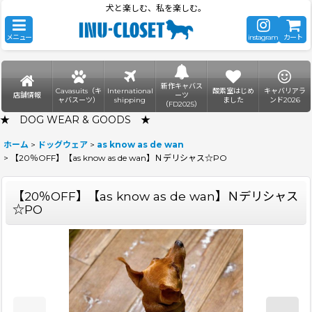
犬と楽しむ、私を楽しむ。
メニュー
instagram
カート
新作キャバス
Cavasuits（キ
International
酸素室はじめ
キャバリアラ
店舗情報
ーツ
ャバスーツ）
shipping
ました
ンド2026
（FD2025）
★ DOG WEAR & GOODS ★
ホーム
>
ドッグウェア
>
as know as de wan
>
【20％OFF】【as know as de wan】Ｎデリシャス☆PO
【20％OFF】【as know as de wan】Ｎデリシャス
☆PO