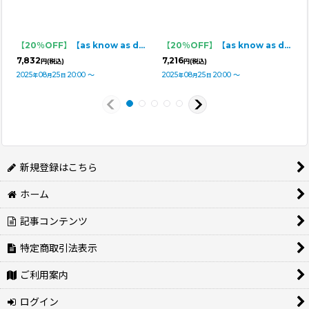
【20％OFF】
【as know as de wan】ＮUVプリップリンＴ
【20％OFF】
【as know as de wan】Ｎ 2wayギンガムSK
7,832
7,216
円
(税込)
円
(税込)
2025
08
25
20:00
～
2025
08
25
20:00
～
年
月
日
年
月
日
新規登録はこちら
ホーム
記事コンテンツ
特定商取引法表示
ご利用案内
ログイン