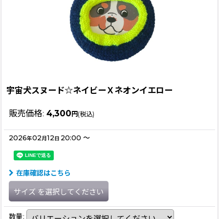
宇宙犬スヌード☆ネイビーＸネオンイエロー
販売価格
:
4,300
円
(税込)
2026
02
12
20:00
～
年
月
日
在庫確認はこちら
サイズ
を選択してください
数量
: