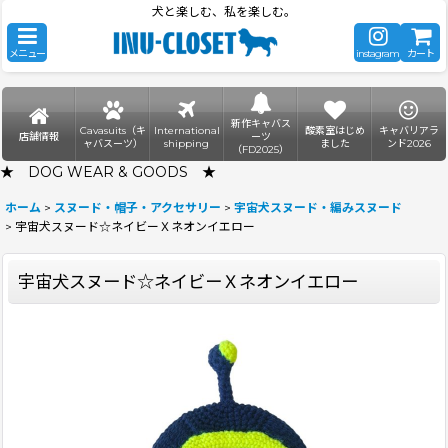
犬と楽しむ、私を楽しむ。
メニュー
instagram
カート
新作キャバス
Cavasuits（キ
International
酸素室はじめ
キャバリアラ
店舗情報
ーツ
ャバスーツ）
shipping
ました
ンド2026
（FD2025）
★ DOG WEAR & GOODS ★
ホーム
>
スヌード・帽子・アクセサリー
>
宇宙犬スヌード・編みスヌード
>
宇宙犬スヌード☆ネイビーＸネオンイエロー
宇宙犬スヌード☆ネイビーＸネオンイエロー