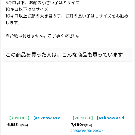
6キロ以下、お顔の小さい子はＳサイズ
10キロ以下はＭサイズ
10キロ以上お顔の大き目の子、お耳の長い子はＬサイズをお勧め
します。
※台紙は付きません。ご了承ください。
この商品を買った人は、こんな商品も買っています
【30％OFF】
【as know as de wan】ＮフォーチュンボアPO お着替えシリーズ
【20％OFF】
【as know as de wan】ＮにんじんチュチュSK
6,853
7,480
円
(税込)
円
(税込)
2025
08
25
20:00
～
年
月
日