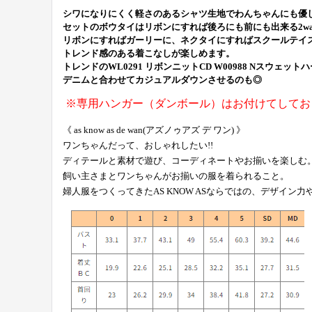
シワになりにくく軽さのあるシャツ生地でわんちゃんにも優
セットのボウタイはリボンにすれば後ろにも前にも出来る2wa
リボンにすればガーリーに、ネクタイにすればスクールテイ
トレンド感のある着こなしが楽しめます。
トレンドのWL0291 リボンニットCD W00988 Nスウェッ
デニムと合わせてカジュアルダウンさせるのも◎
※専用ハンガー（ダンボール）はお付けてしてお
《 as know as de wan(アズノゥアズ デ ワン) 》
ワンちゃんだって、おしゃれしたい!!
ディテールと素材で遊び、コーディネートやお揃いを楽しむ
飼い主さまとワンちゃんがお揃いの服を着られること。
婦人服をつくってきたAS KNOW ASならではの、デザイン