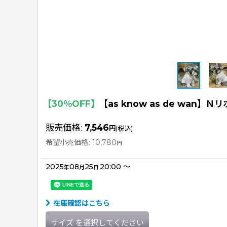
【30％OFF】
【as know as de wan】
販売価格
:
7,546
円
(税込)
希望小売価格
:
10,780
円
2025
08
25
20:00
～
年
月
日
在庫確認はこちら
サイズ
を選択してください