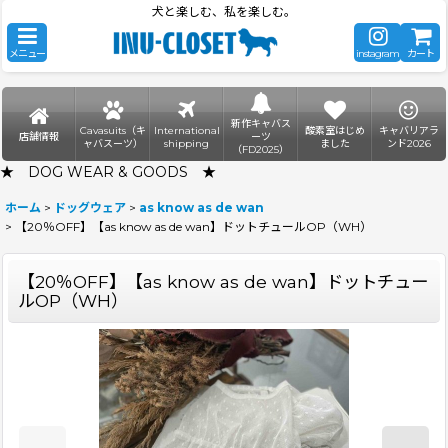
犬と楽しむ、私を楽しむ。
メニュー
instagram
カート
新作キャバス
Cavasuits（キ
International
酸素室はじめ
キャバリアラ
店舗情報
ーツ
ャバスーツ）
shipping
ました
ンド2026
（FD2025）
★ DOG WEAR & GOODS ★
ホーム
>
ドッグウェア
>
as know as de wan
>
【20％OFF】【as know as de wan】ドットチュールOP（WH）
【20％OFF】【as know as de wan】ドットチュー
ルOP（WH）