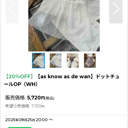
【20％OFF】
【as know as de wan】ドットチュ
ールOP（WH）
販売価格
:
5,720
円
(税込)
希望小売価格
:
7,150
円
2025
08
25
20:00
～
年
月
日