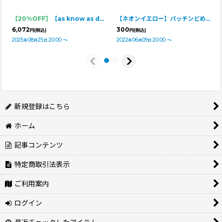
【20％OFF】
【as know as de wan】ＳｗｅｅｔショコラＯＰ
【ネオンイエロー】パッチンどめ（1組・2つ入り）
6,072
300
円
(税込)
円
(税込)
2025
08
25
20:00
～
2022
06
09
20:00
～
年
月
日
年
月
日
新規登録はこちら
ホーム
記事コンテンツ
特定商取引法表示
ご利用案内
ログイン