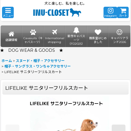
犬と楽しむ、私を楽しむ。
メニュー
instagram
カート
新作キャバス
Cavasuits（キ
International
酸素室はじめ
キャバリアラ
店舗情報
ーツ
ャバスーツ）
shipping
ました
ンド2026
（FD2025）
★ DOG WEAR & GOODS ★
ホーム
>
スヌード・帽子・アクセサリー
>
帽子・サングラス・ワンちゃアクセサリー
>
LIFELIKE サニタリーフリルスカート
LIFELIKE サニタリーフリルスカート