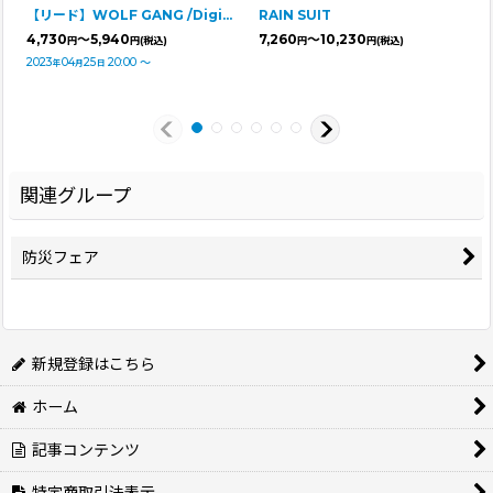
【リード】WOLF GANG /DigiFloral LEASH
RAIN SUIT
4,730
～5,940
7,260
～10,230
円
円
(税込)
円
円
(税込)
2023
04
25
20:00
～
年
月
日
関連グループ
防災フェア
新規登録はこちら
ホーム
記事コンテンツ