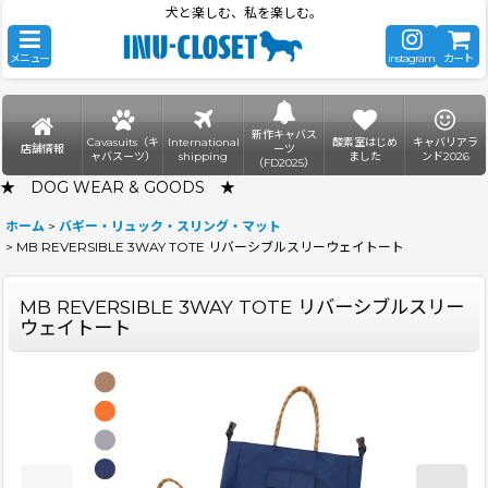
犬と楽しむ、私を楽しむ。
メニュー
instagram
カート
新作キャバス
Cavasuits（キ
International
酸素室はじめ
キャバリアラ
店舗情報
ーツ
ャバスーツ）
shipping
ました
ンド2026
（FD2025）
★ DOG WEAR & GOODS ★
ホーム
>
バギー・リュック・スリング・マット
>
MB REVERSIBLE 3WAY TOTE リバーシブルスリーウェイトート
MB REVERSIBLE 3WAY TOTE リバーシブルスリー
ウェイトート