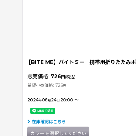
【BITE ME】バイトミー 携帯用折りたたみ
販売価格
:
726
円
(税込)
希望小売価格
:
726
円
2024
08
24
20:00
～
年
月
日
在庫確認はこちら
カラー
を選択してください