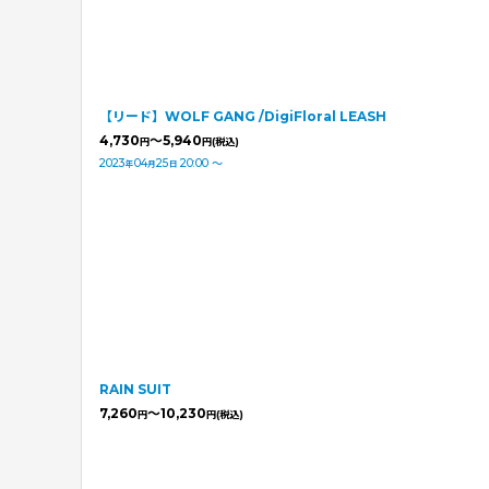
【リード】WOLF GANG /DigiFloral LEASH
4,730
～5,940
円
円
(税込)
2023
04
25
20:00
～
年
月
日
RAIN SUIT
7,260
～10,230
円
円
(税込)