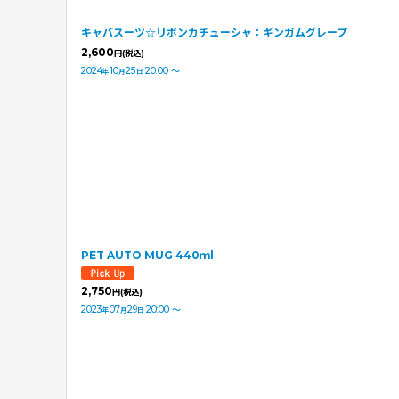
キャバスーツ☆リボンカチューシャ：ギンガムグレープ
2,600
円
(税込)
2024
10
25
20:00
～
年
月
日
PET AUTO MUG 440ｍl
2,750
円
(税込)
2023
07
29
20:00
～
年
月
日