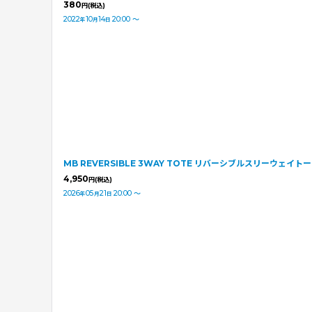
380
円
(税込)
2022
10
14
20:00
～
年
月
日
MB REVERSIBLE 3WAY TOTE リバーシブルスリーウェイト
4,950
円
(税込)
2026
05
21
20:00
～
年
月
日