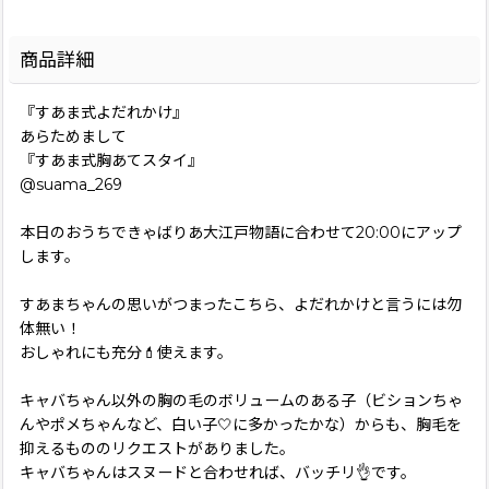
商品詳細
『すあま式よだれかけ』
あらためまして
『すあま式胸あてスタイ』
@suama_269
本日のおうちできゃばりあ大江戸物語に合わせて20:00にアップ
します。
すあまちゃんの思いがつまったこちら、よだれかけと言うには勿
体無い！
おしゃれにも充分💄使えます。
キャバちゃん以外の胸の毛のボリュームのある子（ビションちゃ
んやポメちゃんなど、白い子🤍に多かったかな）からも、胸毛を
抑えるもののリクエストがありました。
キャバちゃんはスヌードと合わせれば、バッチリ👌です。