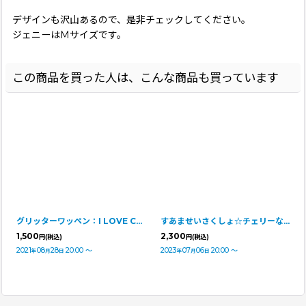
デザインも沢山あるので、是非チェックしてください。
ジェニーはMサイズです。
この商品を買った人は、こんな商品も買っています
グリッターワッペン：I LOVE CAVALIER
すあませいさくしょ☆チェリーなリボンスヌード
1,500
2,300
円
(税込)
円
(税込)
2021
08
28
20:00
～
2023
07
06
20:00
～
年
月
日
年
月
日