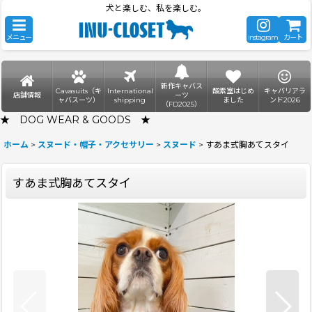
犬と楽しむ、私を楽しむ。
メニュー
instagram
カート
新作キャバス
Cavasuits（キ
International
酸素室はじめ
キャバリアラ
店舗情報
ーツ
ャバスーツ）
shipping
ました
ンド2026
（FD2025）
★ DOG WEAR & GOODS ★
ホーム
>
スヌード・帽子・アクセサリー
>
スヌード
>
すあま式胸あてスタイ
すあま式胸あてスタイ