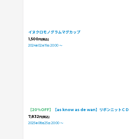
イヌクロモノグラムマグカップ
1,500
円
(税込)
2024
02
19
20:00
～
年
月
日
【20％OFF】
【as know as de wan】リボンニットＣＤ
7,832
円
(税込)
2025
08
25
20:00
～
年
月
日