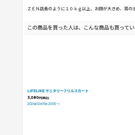
ＺＥＮ店長のように１０ｋｇ以上、お顔が大きめ、耳の
この商品を買った人は、こんな商品も買ってい
LIFELIKE サニタリーフリルスカート
3,080
円
(税込)
2024
12
19
20:00
～
年
月
日