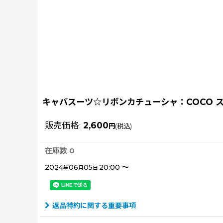
キャバスーツ☆リボンカチューシャ：COCO 
販売価格
:
2,600
円
(税込)
在庫数 0
2024
06
05
20:00
～
年
月
日
返品特約に関する重要事項