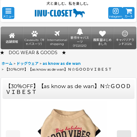
犬と楽しむ、私を楽しむ。
メニュー
instagram
カート
新作キャバス
Cavasuits（キ
International
酸素室はじめ
キャバリアラ
店舗情報
ーツ
ャバスーツ）
shipping
ました
ンド2026
（FD2025）
★ DOG WEAR & GOODS ★
ホーム
>
ドッグウェア
>
as know as de wan
>
【30％OFF】【as know as de wan】Ｎ☆ＧＯＯＤＶＩＢＥＳＴ
【30％OFF】【as know as de wan】Ｎ☆ＧＯＯＤ
ＶＩＢＥＳＴ