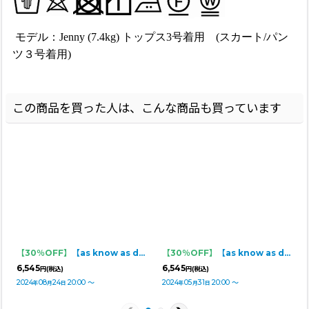
モデル：Jenny
(7.4kg) トップス3号着用 (スカート/パン
ツ３号着用)
この商品を買った人は、こんな商品も買っています
【30％OFF】
【as know as de wan】Ｎ☆ＮＥＷＹＯＲＫロンＴ
【30％OFF】
【as know as de wan】 ＮオーシャンパイルＳＰＴ
6,545
6,545
円
(税込)
円
(税込)
2024
08
24
20:00
～
2024
05
31
20:00
～
年
月
日
年
月
日