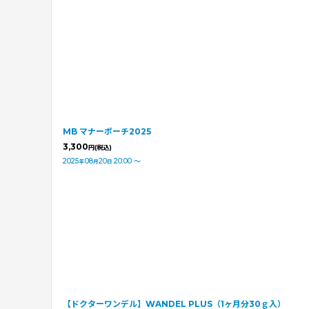
MB マナーポーチ2025
3,300
円
(税込)
2025
08
20
20:00
～
年
月
日
【ドクターワンデル】WANDEL PLUS（1ヶ月分30ｇ入）