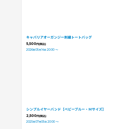
キャバリアオーガンジー刺繍トートバッグ
5,500
円
(税込)
2026
05
14
20:00
～
年
月
日
シンプルイヤーバンド【ベビーブルー・Ｍサイズ】
2,500
円
(税込)
2025
07
05
20:00
～
年
月
日