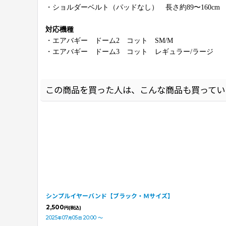
・ショルダーベルト（パッドなし） 長さ約89〜160cm
対応機種
・エアバギー ドーム2 コット SM/M
・エアバギー ドーム3 コット レギュラー/ラージ
この商品を買った人は、こんな商品も買ってい
シンプルイヤーバンド【ブラック・Ｍサイズ】
2,500
円
(税込)
2025
07
05
20:00
～
年
月
日