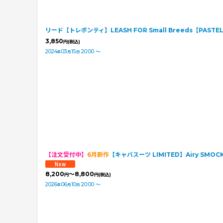
リード【トレポンティ】LEASH FOR Small Breeds【PASTE
3,850
円
(税込)
2024
03
15
20:00
～
年
月
日
【注文受付中】
6月新作
【キャバスーツ LIMITED】Airy SMOCK：
8,200
～8,800
円
円
(税込)
2026
06
10
20:00
～
年
月
日