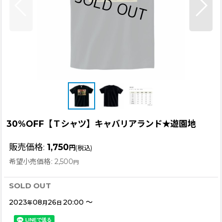
30%OFF【Ｔシャツ】キャバリアランド★遊園地
販売価格
:
1,750
円
(税込)
希望小売価格
:
2,500
円
SOLD OUT
2023
08
26
20:00
～
年
月
日