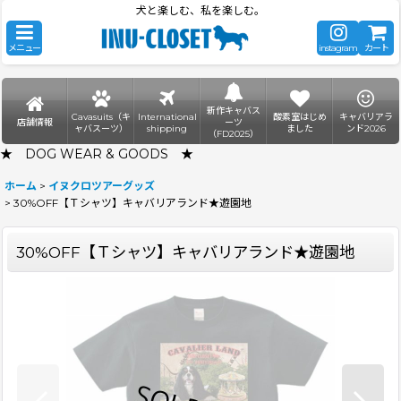
犬と楽しむ、私を楽しむ。
メニュー
instagram
カート
新作キャバス
Cavasuits（キ
International
酸素室はじめ
キャバリアラ
店舗情報
ーツ
ャバスーツ）
shipping
ました
ンド2026
（FD2025）
★ DOG WEAR & GOODS ★
ホーム
>
イヌクロツアーグッズ
>
30%OFF【Ｔシャツ】キャバリアランド★遊園地
30%OFF【Ｔシャツ】キャバリアランド★遊園地