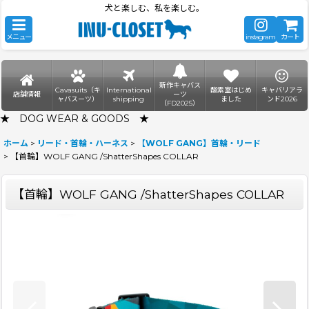
犬と楽しむ、私を楽しむ。
メニュー
instagram
カート
新作キャバス
Cavasuits（キ
International
酸素室はじめ
キャバリアラ
店舗情報
ーツ
ャバスーツ）
shipping
ました
ンド2026
（FD2025）
★ DOG WEAR & GOODS ★
ホーム
>
リード・首輪・ハーネス
>
【WOLF GANG】首輪・リード
>
【首輪】WOLF GANG /ShatterShapes COLLAR
【首輪】WOLF GANG /ShatterShapes COLLAR