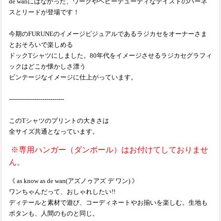
de wanにはなかった、ワークやヘビーデューティなテイストのハーネ
スとリードが登場です！
今期のFURUNEのイメージビジュアルであるラジカセをオーナーさま
とおそろいで楽しめる
ドックTシャツにしました。80年代をイメージさせるラジカセグラフィ
ックはどこか懐かしさ漂う
ビンテージなイメージに仕上がっています。
----------------------------
このTシャツのプリントの大きさは
全サイズ共通となっています。
※専用ハンガー（ダンボール）はお付けてしておりませ
ん。
《 as know as de wan(アズノゥアズ デ ワン) 》
ワンちゃんだって、おしゃれしたい!!
ディテールと素材で遊び、コーディネートやお揃いを楽しむ。生地も
ボタンも、人間のものと同じ。