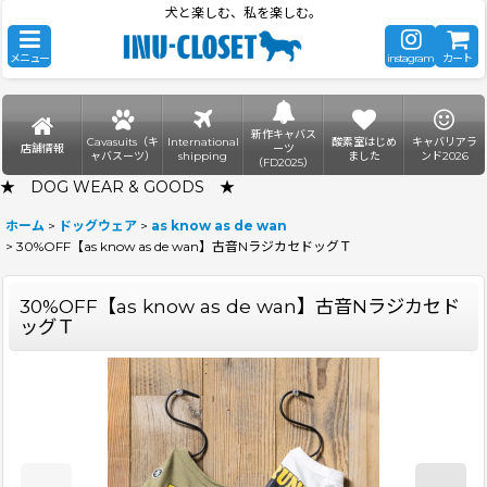
犬と楽しむ、私を楽しむ。
メニュー
instagram
カート
新作キャバス
Cavasuits（キ
International
酸素室はじめ
キャバリアラ
店舗情報
ーツ
ャバスーツ）
shipping
ました
ンド2026
（FD2025）
★ DOG WEAR & GOODS ★
ホーム
>
ドッグウェア
>
as know as de wan
>
30%OFF【as know as de wan】古音NラジカセドッグＴ
30%OFF【as know as de wan】古音Nラジカセド
ッグＴ