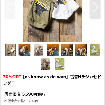
30%OFF
【as know as de wan】古音Nラジカセド
ッグＴ
販売価格
:
5,390
円
(税込)
希望小売価格
:
7,700
円