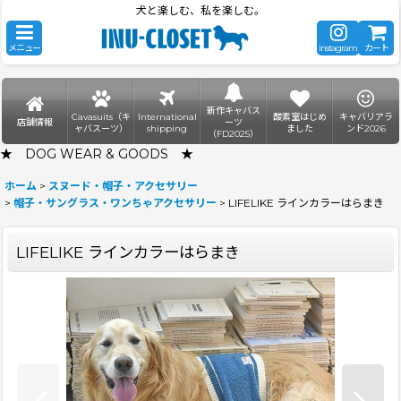
犬と楽しむ、私を楽しむ。
メニュー
instagram
カート
新作キャバス
Cavasuits（キ
International
酸素室はじめ
キャバリアラ
店舗情報
ーツ
ャバスーツ）
shipping
ました
ンド2026
（FD2025）
★ DOG WEAR & GOODS ★
ホーム
>
スヌード・帽子・アクセサリー
>
帽子・サングラス・ワンちゃアクセサリー
>
LIFELIKE ラインカラーはらまき
LIFELIKE ラインカラーはらまき