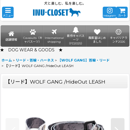
犬と楽しむ、私を楽しむ。
メニュー
instagram
カート
新作キャバス
Cavasuits（キ
International
酸素室はじめ
キャバリアラ
店舗情報
ーツ
ャバスーツ）
shipping
ました
ンド2026
（FD2025）
★ DOG WEAR & GOODS ★
ホーム
>
リード・首輪・ハーネス
>
【WOLF GANG】首輪・リード
>
【リード】WOLF GANG /HideOut LEASH
【リード】WOLF GANG /HideOut LEASH