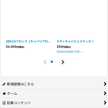
JEKCAブロック【キャバリアＭサイズ】
テディキャバミニステッカー
34,100
330
円
(税込)
円
(税込)
2021
02
06
10:00
～
年
月
日
新規登録はこちら
ホーム
記事コンテンツ