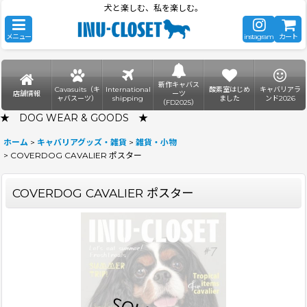
犬と楽しむ、私を楽しむ。
メニュー
instagram
カート
新作キャバス
Cavasuits（キ
International
酸素室はじめ
キャバリアラ
店舗情報
ーツ
ャバスーツ）
shipping
ました
ンド2026
（FD2025）
★ DOG WEAR & GOODS ★
ホーム
>
キャバリアグッズ・雑貨
>
雑貨・小物
>
COVERDOG CAVALIER ポスター
COVERDOG CAVALIER ポスター