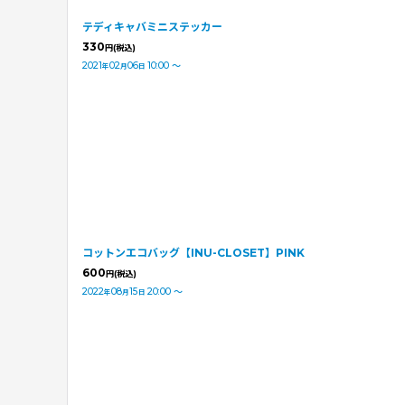
テディキャバミニステッカー
330
円
(税込)
2021
02
06
10:00
～
年
月
日
コットンエコバッグ【INU-CLOSET】PINK
600
円
(税込)
2022
08
15
20:00
～
年
月
日