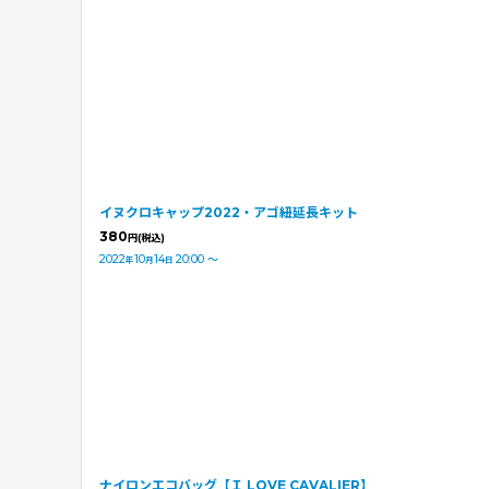
イヌクロキャップ2022・アゴ紐延長キット
380
円
(税込)
2022
10
14
20:00
～
年
月
日
ナイロンエコバッグ【Ｉ LOVE CAVALIER】